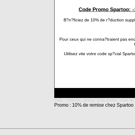
Code Promo Spartoo: -
B?n?ficiez de 10% de r?duction supp
Pour ceux qui ne conna?traient pas en
Utilisez vite votre code sp?cial Spar
code, r?duction, promo, code promo, code de 
Promo : 10% de remise chez Spartoo