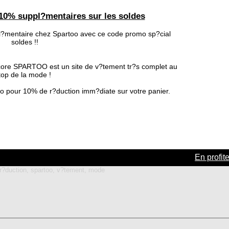
10% suppl?mentaires sur les soldes
l?mentaire chez Spartoo avec ce code promo sp?cial
soldes !!
core SPARTOO est un site de v?tement tr?s complet au
top de la mode !
too pour 10% de r?duction imm?diate sur votre panier.
En profite
r?duction, spartoo, v?tement, mode